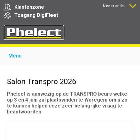
Nederlands
Klantenzone
Français
Toegang
Digi
Fleet
Menu
Home
Over Phelect
Producten voor garages
Producten voor transporteurs
Opleiding
Nieuws
Salon Transpro 2026
Ondersteuning
Download
Links
Contact
Phelect is aanwezig op de TRANSPRO beurs welke
op 3 en 4 juni zal plaatsvinden te Waregem om u zo
te kunnen helpen deze zeer belangrijke vraag te
beantwoorden: