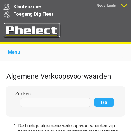
Nederlands
Klantenzone
Français
Toegang
Digi
Fleet
Menu
Home
Over Phelect
Producten voor garages
Producten voor transporteurs
Opleiding
Nieuws
Algemene Verkoopsvoorwaarden
Ondersteuning
Download
Links
Contact
Zoeken
De huidige algemene verkoopsvoorwaarden zijn