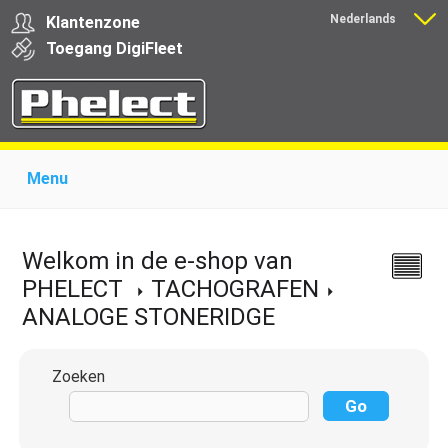
Nederlands
Klantenzone
Français
Toegang
Digi
Fleet
Menu
Home
Over Phelect
Producten voor garages
Producten voor transporteurs
Opleiding
Nieuws
Welkom in de e-shop van
Ondersteuning
Download
Links
Contact
PHELECT
TACHOGRAFEN
ANALOGE STONERIDGE
Zoeken