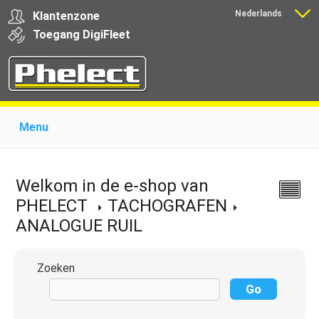
Nederlands
Klantenzone
Français
Toegang
Digi
Fleet
Menu
Home
Over Phelect
Producten voor garages
Producten voor transporteurs
Opleiding
Nieuws
Welkom in de e-shop van
Ondersteuning
Download
Links
Contact
PHELECT
TACHOGRAFEN
ANALOGUE RUIL
Zoeken