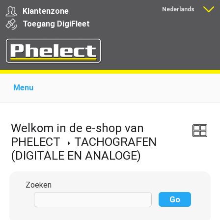
Nederlands
Klantenzone
Français
Toegang
Digi
Fleet
Menu
Home
Over Phelect
Producten voor garages
Producten voor transporteurs
Opleiding
Nieuws
Welkom in de e-shop van
Ondersteuning
Download
Links
Contact
PHELECT
TACHOGRAFEN
(DIGITALE EN ANALOGE)
Zoeken