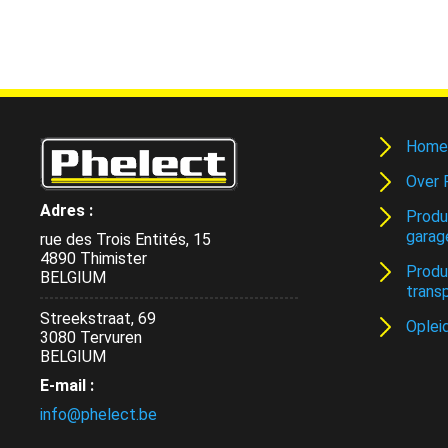
Home
Over 
Adres :
Produ
garag
rue des Trois Entités, 15
4890 Thimister
Produ
BELGIUM
trans
Streekstraat, 69
Oplei
3080 Tervuren
BELGIUM
E-mail :
info@phelect.be