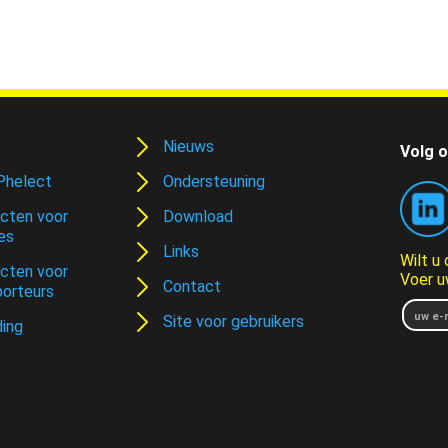
Nieuws
Volg o
Phelect
Ondersteuning
cten voor
Download
es
Links
Wilt u
cten voor
Voer u
Contact
porteurs
Site voor gebruikers
ding