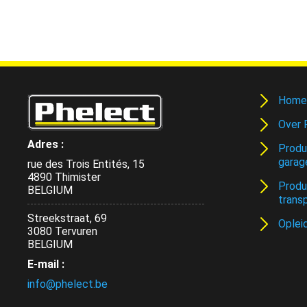
Home
Over 
Adres :
Produ
garag
rue des Trois Entités, 15
4890 Thimister
Produ
BELGIUM
trans
Streekstraat, 69
Oplei
3080 Tervuren
BELGIUM
E-mail :
info@phelect.be