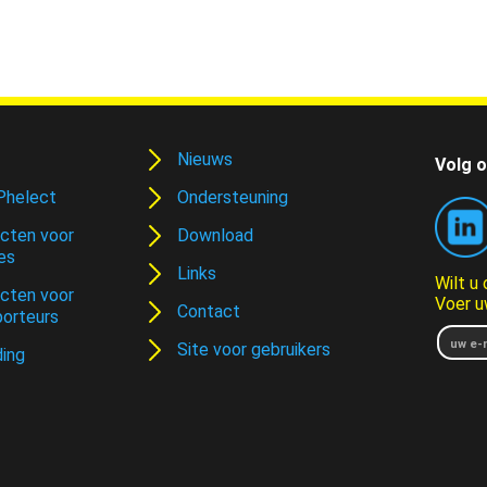
Nieuws
Volg o
Phelect
Ondersteuning
cten voor
Download
es
Links
Wilt u
cten voor
Voer u
Contact
porteurs
Site voor gebruikers
ding