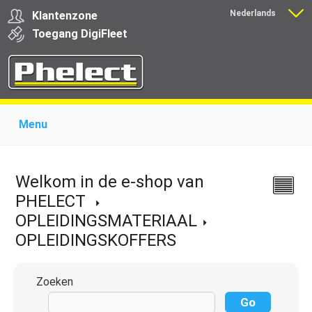
Nederlands
Klantenzone
Français
Toegang
Digi
Fleet
Menu
Home
Over Phelect
Producten voor garages
Producten voor transporteurs
Opleiding
Nieuws
Welkom in de e-shop van
Ondersteuning
Download
Links
Contact
PHELECT
OPLEIDINGSMATERIAAL
OPLEIDINGSKOFFERS
Zoeken