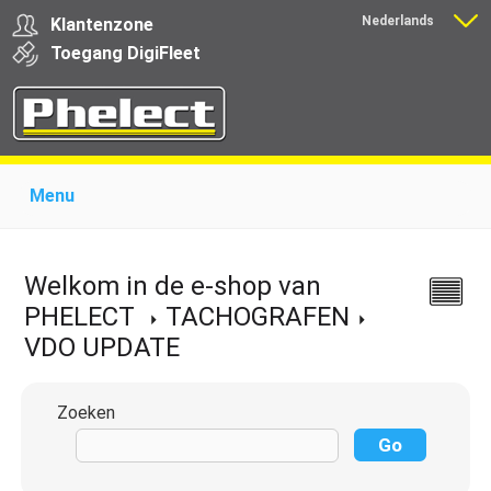
Nederlands
Klantenzone
Français
Toegang
Digi
Fleet
Menu
Home
Over Phelect
Producten voor garages
Producten voor transporteurs
Opleiding
Nieuws
Welkom in de e-shop van
Ondersteuning
Download
Links
Contact
PHELECT
TACHOGRAFEN
VDO UPDATE
Zoeken