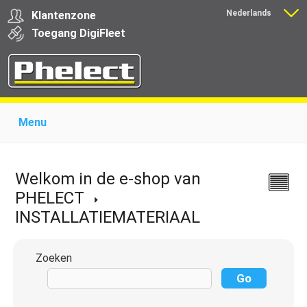
Nederlands
Klantenzone
Français
Toegang
Digi
Fleet
Menu
Home
Over Phelect
Producten voor garages
Producten voor transporteurs
Opleiding
Nieuws
Welkom in de e-shop van
Ondersteuning
Download
Links
Contact
PHELECT
INSTALLATIEMATERIAAL
Zoeken