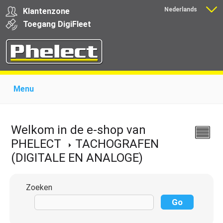
Nederlands
Klantenzone
Français
Toegang
Digi
Fleet
Menu
Home
Over Phelect
Producten voor garages
Producten voor transporteurs
Opleiding
Nieuws
Welkom in de e-shop van
Ondersteuning
Download
Links
Contact
PHELECT
TACHOGRAFEN
(DIGITALE EN ANALOGE)
Zoeken