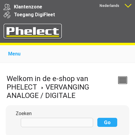
Nederlands
Klantenzone
Français
Toegang
Digi
Fleet
Menu
Home
Over Phelect
Producten voor garages
Producten voor transporteurs
Opleiding
Nieuws
Welkom in de e-shop van
Ondersteuning
Download
Links
Contact
PHELECT
VERVANGING
ANALOGE / DIGITALE
Zoeken