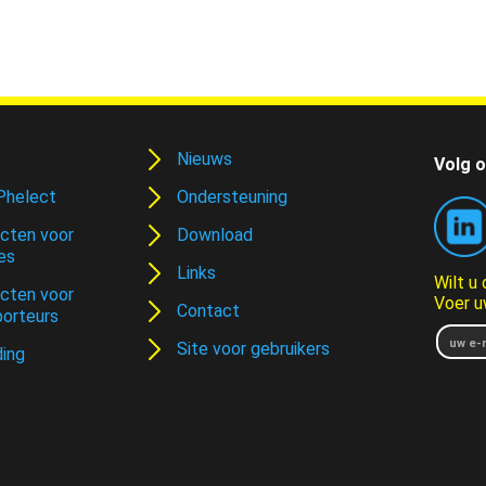
Nieuws
Volg o
Phelect
Ondersteuning
cten voor
Download
es
Links
Wilt u
cten voor
Voer u
Contact
porteurs
Site voor gebruikers
ding