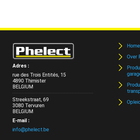
Home
Over 
Adres :
Produ
garag
rue des Trois Entités, 15
4890 Thimister
Produ
BELGIUM
trans
Streekstraat, 69
Oplei
3080 Tervuren
BELGIUM
E-mail :
info@phelect.be